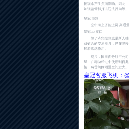
德观念产生负面影响。因此，
加强监管和打击违法行为等。
皇冠 博彩
空中海上齐能上网 高通量
皇冠api接口
除了济急拯救威尼斯人捕鱼
载蚁合的交通器具，也在慢慢
展着焦虑作用。
咫尺，国里面分航空公司已
星，在翱游经过中使用到百兆
架，畴昔阛阓增漫空间宏大。
皇冠客服飞机：@s