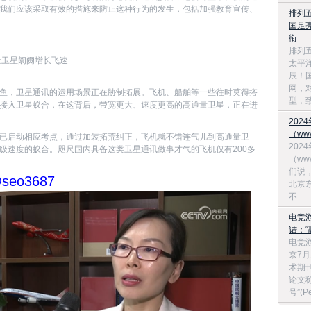
我们应该采取有效的措施来防止这种行为的发生，包括加强教育宣传、
排列
国足
衔
排列
卫星阛阓增长飞速
太平
辰！
网，
，卫星通讯的运用场景正在胁制拓展。飞机、船舶等一些往时莫得搭
型，致
接入卫星蚁合，在这背后，带宽更大、速度更高的高通量卫星，正在进
202
（www
启动相应考点，通过加装拓荒纠正，飞机就不错连气儿到高通量卫
202
级速度的蚁合。咫尺国内具备这类卫星通讯做事才气的飞机仅有200多
（ww
们说
eo3687
北京
不...
电竞游
诘：
电竞游
京7月
术期
论文
号”(Per