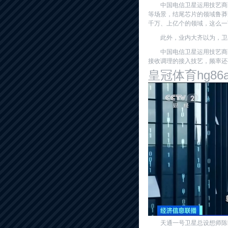
中国电信卫星运用技艺商酌
等场景，结尾芯片的领域鲁莽
千万、上亿个的领域，这么一
此外，业内大齐以为，卫星
中国电信卫星运用技艺商酌
接收调理的接入技艺，频率还
皇冠体育hg86
天通一号卫星总设想师陈明