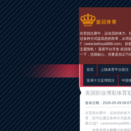
在竞技比赛中，运动员的体力、
过各种方式提高您的胜率，从而
7（www.betroyal888
主题契机！ 菠菜平台开发 皇冠
一下，也很贴心。但要是你正巧
首页
上线体育平台投注
亚洲十大足球投注
中国
美国职业博彩体育彩票开
发布日期：2026-05-09 09
在竞技比赛中，运动员的体力
育，您可以通过各种方式提高
果31选7（www.betroyal888
炒股就看金麒麟分析师研报