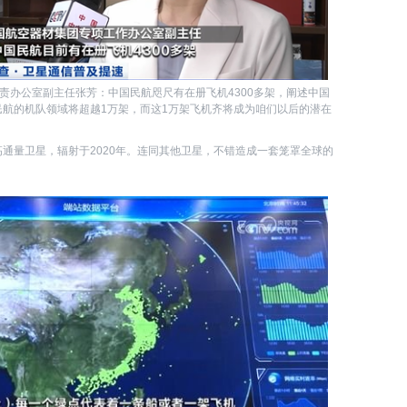
办公室副主任张芳：中国民航咫尺有在册飞机4300多架，阐述中国
国民航的机队领域将超越1万架，而这1万架飞机齐将成为咱们以后的潜在
量卫星，辐射于2020年。连同其他卫星，不错造成一套笼罩全球的