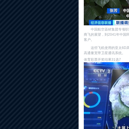
中国航空器材集团专项职责
商飞的展望，到2041年中
客户。
这些飞机使用的亚太6D高通
高通量宽带卫星通讯系统。
体育彩票开奖结果31选7