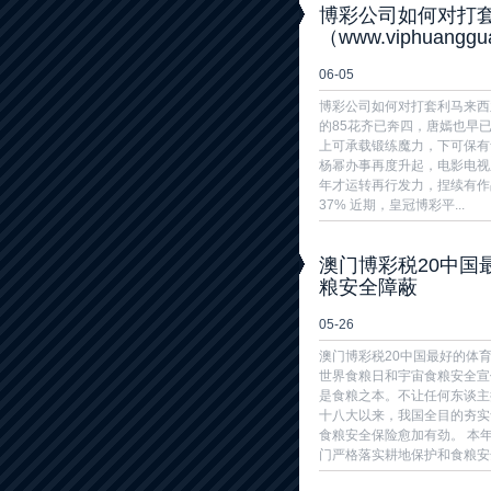
博彩公司如何对打
（www.viphuanggua
06-05
博彩公司如何对打套利马来西亚做博彩
的85花齐已奔四，唐嫣也早
上可承载锻练魔力，下可保有
杨幂办事再度升起，电影电视
年才运转再行发力，捏续有作
37% 近期，皇冠博彩平...
澳门博彩税20中国
粮安全障蔽
05-26
澳门博彩税20中国最好的体育投
世界食粮日和宇宙食粮安全宣
是食粮之本。不让任何东谈主掉
十八大以来，我国全目的夯实
食粮安全保险愈加有劲。 本
门严格落实耕地保护和食粮安全