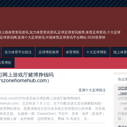
上线体育资讯资讯,实力体育资讯资讯,足球足球资讯推荐,体育足球资讯,十大足球
足球资讯网,亚洲十大足球资讯,中国体育足球资讯平台网站 2026世界杯
实力体育平台投注
足球博彩推荐
体育博彩
十大足球博彩
线上体育
体育博彩
博彩网上游戏厅赌博挣钱吗
热点
erszonehomehub.com）
沙巴
亚洲十大足球投注
（www.
onehomehub.com2025年皇宫娱乐博彩网上游戏厅赌博挣钱吗
沙巴
zonehomehub.com） 北京时辰 7 月 3 日，当下扫数东谈主皆在推断勒布朗・
（www
体育网站资讯，思要读懂这位翌日名东谈主堂球星内心的考量，没东谈
标题
发言权。 在最新一期《GameOver》节目中，里奇・保罗（富保罗）
行家
潜鄙人家：金州袼褙、迈阿密热火、费城 76 东谈主、克...
部...