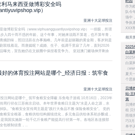
时四
套利马来西亚做博彩安全吗
作为
ntiyuvipshop.vip）
队今
场中
亚洲十大足球投注
争执
XXX
安全吗（www.viphuangguantiyuvipshop.vip） 一排眼，所谓
已步入四十而不惑的年龄。这个年事，对她来说既不算老，也不算年青，
相关
青娥韵味，照旧活跃在办事巅峰。几年前是赵丽颖的黄金期，客岁则是
剧双线着花。而唐嫣呢？成婚、生子、低调千里寂了几年，直到2026
20
品曝光，宣告她仍在文娱圈中保捏着竞争力。 皇冠澳门赌场伸开剩余
白菜网址
20
白菜
（www
最好的体育投注网站是哪个_经济日报：筑牢食
夏天
个思握
贝博
亚洲十大足球投注
站-
注网站是哪个_ 筑牢食粮安全障蔽 乐鱼电子游戏 10月16日，2023年
第
传周行径在江苏南京启动。本年世界食粮日主题为“水是人命之源，水
贝博炸
队。”食粮安全宣传周主题是“践行大食品不雅 保险食粮安全”。 党的
租 
食粮安全根基，食粮供给结构握续优化，多元食品供给体系初步酿成，
雨领
年是我国实施新一轮千亿斤食粮产能提高行径第一年。各地区各连接部
巧3月
包袱制侦查，...
单半决.