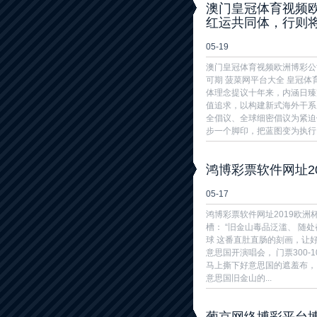
澳门皇冠体育视频
红运共同体，行则
05-19
澳门皇冠体育视频欧洲博彩公
可期 菠菜网平台大全 皇冠体育
体理念提议十年来，内涵日臻
值追求，以构建新式海外干系
全倡议、全球细密倡议为紧迫
步一个脚印，把蓝图变为执行。 
鸿博彩票软件网址2
05-17
鸿博彩票软件网址2019欧洲
槽： “旧金山毒品泛滥、 随处
球 这番直肚直肠的刻画，让
意思国开演唱会， 门票300-
马上撕下好意思国的遮羞布， 
意思国旧金山的...