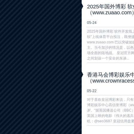
2025年国外博彩
（www.zuaao.com
05-24
2025年国外博彩 软件开发线
软”上线体育平台投注，既便
www.zuaao.com 巴
主。当今加沙的情况是，以色
场全面的陆地战。 皇冠官方
之间划设一个安全的东谈...
香港马会博彩娱乐
（www.crownraces
05-22
对于喜欢皇冠博彩来说，只有拥
博彩娱乐中心高信誉博彩（www.c
岁。”据英国播送公司（BBC
英国上映的电影《伟大的逃兵
机：@seo3687 皇冠信用