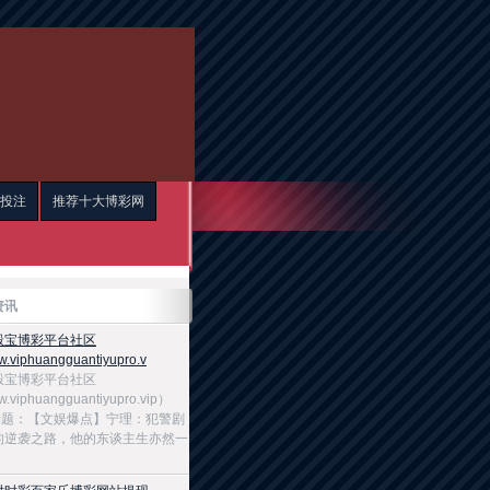
投注
推荐十大博彩网
资讯
骰宝博彩平台社区
viphuangguantiyupro.v
骰宝博彩平台社区
.viphuangguantiyupro.vip）
：【文娱爆点】宁理：犯警剧
的逆袭之路，他的东谈主生亦然一