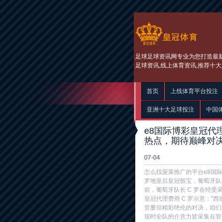
足球足球资讯网专业为您打造最新
足球资讯,线上体育资讯,推荐十大
首页
上线体育平台投注
亚洲十大足球投注
中国
e8国际博彩皇冠代
热点，期待巅峰对
07-04
怎么找菠菜推广的平台e8国际博彩
罗地亚后皇冠骰宝，葡萄牙队告
前，葡萄牙队长 C 罗在经
皇冠代理费用 C 罗示意：
贫窭但精彩绝伦的对决，咱们
现时全队的介意力皆采集在管..