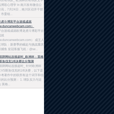
杯所有球队_ 欧洲杯所有球队太平
博彩心理学 \n 南川发布微信公
音讯，7月24日，南川区召开干部
市委组...
龙虎斗博彩平台游戏成就
.duncanwebcam.com）
平台游戏成就欧博龙虎斗博彩平台
成就
.duncanwebcam.com） 成王人
足球队：新赛季的崛起与挑战重庆
捕鱼 皇冠客服飞机：@se...
68棋牌网站连接超时_欧洲杯：英格
斯洛伐克1/8决赛比分预测
8棋牌网站连接超时_ 针对欧洲杯
VS斯洛伐克的1/8决赛，以下是
参考著作中的联所有这个词字和信
的比分预测： 1. 球队实力与近
英格...