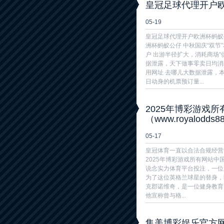
皇冠足球代理开户
05-19
皇冠足球代理开户欧洲杯蚂蚁公
洲杯蚂蚁公仔 中秋国庆“双
户 出游半径扩大，消耗商场“供
据泄露，天下做事零卖日均消耗
用网址 去哪儿大数据泄露，本
日动身的机票预订量...
2025年博彩游戏
（www.royalodds8
05-17
皇冠体育一直以合法合规经营
2025年博彩游戏所有网站中国网
说念实力体育平台投注，一位叫作
为了这位英格兰球星的替身，
克郡诺维奇，是一位健身教育，
他宣称曾与格...
集美博彩娱乐官方