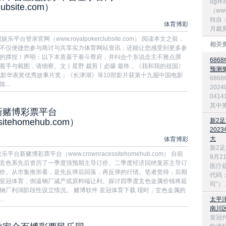
ug
lubsite.com）
（www
转自
体育博彩
月裁剪张
平台登录官网（www.royalpokerclubsite.com） 阅读本文之前，
相关
不仅便捷您参与商讨与共享实力体育网站资讯，还能让您感受到更多参
的撑捏！声明：以下本质基于泰斗尊府，并纠合个东说念主不雅点撰
686
着手与截图，请细察。文丨星野 裁剪丨必爆 最终，《我和我的祖国》
预测
电影华表奖优秀故事片奖；《长津湖》等10部影片获第十九届中国电影
686
..
202
0414
其中奖
新赌博彩票平台
sitehomehub.com）
新2
202
大
体育博彩
新2足
台新赌博彩票平台（www.crownracessitehomehub.com） 自前
8月
玄色系先后资历了一季度强预期主导订价、二季度经济回绝复苏主导订
医疗
价。从市集推崇看，是先反弹后回落，再反弹的行情。笔者觉得，后期
代码：
皇冠体育，倒逼钢厂减产或原料端让利。探讨四季度玄色金属价钱将延
司”） 
钢厂利润阶段性设立情况。 赌博软件 皇冠体育下载 现时，玄色金属的
.
太平
南川
皇冠