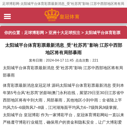
足球博彩网-太阳城平台体育彩票最新消息_受“杜苏芮”影响 江苏中西部地区将有局
部暴雨
你的位置：
足球博彩网
>
亚洲十大足球投注
> 太阳城平台体育彩票
太阳城平台体育彩票最新消息_受“杜苏芮”影响 江苏中西部
最新消息_受“杜苏芮”影响 江苏中西部地区将有局部暴雨
地区将有局部暴雨
发布日期：2024-04-17 11:45 点击次数：221
太阳城平台体育彩票最新消息 受“杜苏芮”影响 江苏中西部地区将有局
部暴雨
体育彩票最新消息皇冠足球 源码太阳城平台体育彩票最新消息 受到本
年第5号台风“杜苏芮”的影响澳门永利在线，展望29日至30日江苏省中
西部地区将有中到大雨，局部暴雨，其他地区小到中雨；全省陆上平
均风力5~6级阵风7~8级，江河湖海面平均风力6~7级阵风9级掌握。
太阳城平台 皇冠博彩 作为一家博彩平台，皇冠体育博彩网站一直以来
严格遵守博彩行业规范，确保用户的资金和隐私安全，让广大博彩爱