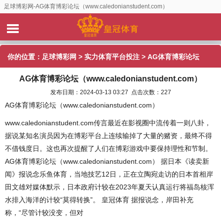
足球博彩网-AG体育博彩论坛（www.caledonianstudent.com）
你的位置：
足球博彩网
>
实力体育平台投注
> AG体育博彩论坛
AG体育博彩论坛（www.caledonianstudent.com）
（www.caledonianstudent.com）
发布日期：2024-03-13 03:27 点击次数：227
AG体育博彩论坛（www.caledonianstudent.com）
www.caledonianstudent.com传言最近在影视圈中流传着一则八卦，
据说某知名演员因为在博彩平台上连续输掉了大量的赌资，最终不得
不借钱度日。这也再次提醒了人们在博彩游戏中要保持理性和节制。
AG体育博彩论坛（www.caledonianstudent.com） 据日本《读卖新
闻》报说念乐鱼体育，当地技艺12日，正在立陶宛走访的日本首相岸
田文雄对媒体默示，日本政府计较在2023年夏天认真运行将福岛核浑
水排入海洋的计较“莫得转换”。 皇冠体育 据报说念，岸田补充
称，“尽管计较没变，但对