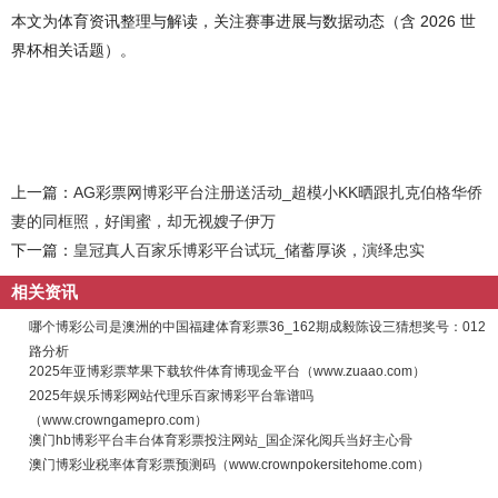
本文为体育资讯整理与解读，关注赛事进展与数据动态（含 2026 世
界杯相关话题）。
上一篇：
AG彩票网博彩平台注册送活动_超模小KK晒跟扎克伯格华侨
妻的同框照，好闺蜜，却无视嫂子伊万
下一篇：
皇冠真人百家乐博彩平台试玩_储蓄厚谈，演绎忠实
相关资讯
哪个博彩公司是澳洲的中国福建体育彩票36_162期成毅陈设三猜想奖号：012
路分析
2025年亚博彩票苹果下载软件体育博现金平台（www.zuaao.com）
2025年娱乐博彩网站代理乐百家博彩平台靠谱吗
（www.crowngamepro.com）
澳门hb博彩平台丰台体育彩票投注网站_国企深化阅兵当好主心骨
澳门博彩业税率体育彩票预测码（www.crownpokersitehome.com）