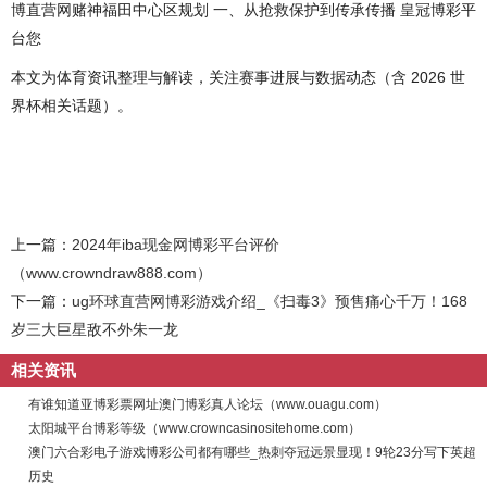
博直营网赌神福田中心区规划 一、从抢救保护到传承传播 皇冠博彩平
台您
本文为体育资讯整理与解读，关注赛事进展与数据动态（含 2026 世
界杯相关话题）。
上一篇：
2024年iba现金网博彩平台评价
（www.crowndraw888.com）
下一篇：
ug环球直营网博彩游戏介绍_《扫毒3》预售痛心千万！168
岁三大巨星敌不外朱一龙
相关资讯
有谁知道亚博彩票网址澳门博彩真人论坛（www.ouagu.com）
太阳城平台博彩等级（www.crowncasinositehome.com）
澳门六合彩电子游戏博彩公司都有哪些_热刺夺冠远景显现！9轮23分写下英超
历史