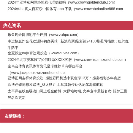
2024年亚博私网网络博彩代理赚钱吗（www.crowngoldenclub.com）
2024年iba真人百家乐中国体育 app 下载（www.crownbetonline888.com
热点资讯
乐鱼现金网博彩平台评测（www.zahpo.com）
幸运快艇炸金花欧洲杯初盘买球_[新浪彩票]足彩第24100期盈亏指数：纽约红
牛防平
皇冠骰宝im体育违规投注（www.ouvna.com）
2024年北京赛车骰宝如何联系XXXX客服（www.crownspinszonehub.com）
宝马会体育资讯体育资讯足球推荐单有哪些平台
（www.jackpotcrownzonehomehub.
亚博正网吉祥体育投注_感性彩民机选中双色球13万：感谢福彩多年贪恋
欧博色碟博彩和赌博_林火贴近 土耳其暂停达达尼尔海峡航运
太平洋在线色碟澳门网上现金赌博_太原站终端, 女乒寰宇最新名次! 陈梦王曼
昱名次更新
友情链接：