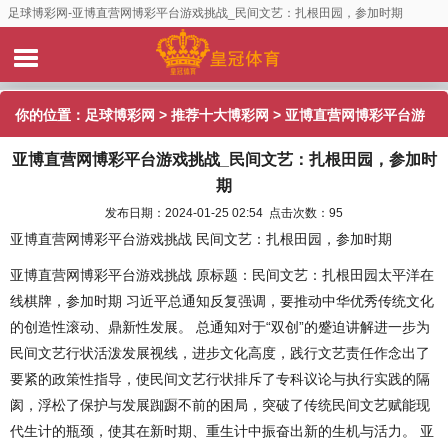
足球博彩网-亚博直营网博彩平台游戏挑战_民间文艺：扎根田园，参加时期
你的位置：
足球博彩网
>
推荐十大博彩网
> 亚博直营网博彩平台游
亚博直营网博彩平台游戏挑战_民间文艺：扎根田园，参加时
戏挑战_民间文艺：扎根田园，参加时期
期
发布日期：2024-01-25 02:54 点击次数：95
亚博直营网博彩平台游戏挑战 民间文艺：扎根田园，参加时期
亚博直营网博彩平台游戏挑战 原标题：民间文艺：扎根田园太平洋在
线棋牌，参加时期 习近平总通知反复强调，要推动中华优秀传统文化
的创造性滚动、鼎新性发展。 总通知对于“双创”的蹙迫讲解进一步为
民间文艺行状活泼发展视线，进步文化高度，践行文艺责任作念出了
要紧的政策性指导，使民间文艺行状排斥了专科议论与执行实践的隔
阂，浮松了保护与发展踟蹰不前的困局，突破了传统民间文艺赋能现
代生计的瓶颈，使其在新时期、重生计中振奋出新的生机与活力。 亚