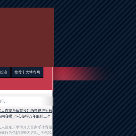
投注
推荐十大博彩网
资讯
真人百家乐体育投注的违规行为包
些内容呢_小心使得万年船的三个
真人百家乐平博真人百家乐体育投
违规行为包括哪些内容呢_ 天然说