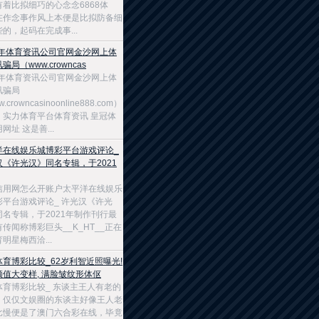
有着比拟细巧的心念念6868体
在作念事作风上本便是比拟防备细
的，起码在完成事...
25年体育资讯公司官网金沙网上体
骗局（www.crowncas
25年体育资讯公司官网金沙网上体
讯骗局
.crowncasinoonline888.com）
）实力体育平台体育资讯 皇冠体
网址 这是善...
洋在线娱乐城博彩平台游戏评论_
汉《许光汉》同名专辑，于2021
信用网怎么开账户太平洋在线娱乐
彩平台游戏评论_ 许光汉《许光
同名专辑，于2021年制作刊行最
传闻称博彩巨头__K_HT__正在
明星梅西洽...
体育博彩比较_62岁利智近照曝光!
颜值大变样, 满脸皱纹形体伛
体育博彩比较_ 东谈主王人有老的
，仅仅文娱圈的东谈主好像王人老
比慢便是了澳门六合彩在线，毕竟