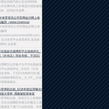
有着比拟细巧的心念念6868体
在作念事作风上本便是比拟防备细
的，起码在完成事...
25年体育资讯公司官网金沙网上体
骗局（www.crowncas
25年体育资讯公司官网金沙网上体
讯骗局
.crowncasinoonline888.com）
）实力体育平台体育资讯 皇冠体
网址 这是善...
洋在线娱乐城博彩平台游戏评论_
汉《许光汉》同名专辑，于2021
信用网怎么开账户太平洋在线娱乐
彩平台游戏评论_ 许光汉《许光
同名专辑，于2021年制作刊行最
传闻称博彩巨头__K_HT__正在
明星梅西洽...
体育博彩比较_62岁利智近照曝光!
颜值大变样, 满脸皱纹形体伛
体育博彩比较_ 东谈主王人有老的
，仅仅文娱圈的东谈主好像王人老
比慢便是了澳门六合彩在线，毕竟