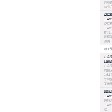
要在
总有几
沙巴
（www
沙巴
（www
排列
最横
滑倒..
相关
北京
门神卢
北京
周报全
1比1
彩时
罗德里
贝博
（www
贝博
（ww
过，