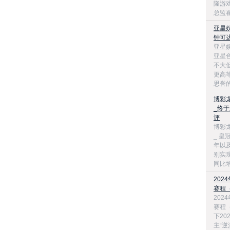
隆游戏
总监翟
亚星
钟可达
亚星
亚星
不大
更高
思誉的太
博彩
_终
评
博彩
_ 皇
年以
别实现
同比增长
202
赛程（w
202
赛程（
下2
主“