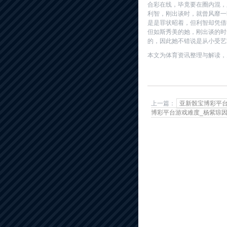
合彩在线，毕竟要在圈内混，
利智，刚出谈时，就曾风靡一
是是罪状昭着，但利智却凭借
但如斯秀美的她，刚出谈的时
的，因此她不错说是从小受艺
本文为体育资讯整理与解读，关
上一篇：
亚新骰宝博彩平
博彩平台游戏难度_杨紫琼