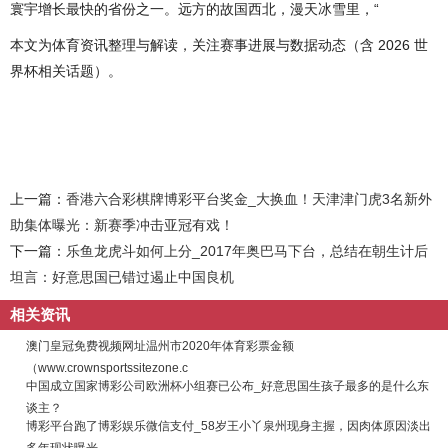
寰宇增长最快的省份之一。远方的故国西北，漫天冰雪里，“
本文为体育资讯整理与解读，关注赛事进展与数据动态（含 2026 世
界杯相关话题）。
上一篇：
香港六合彩棋牌博彩平台奖金_大换血！天津津门虎3名新外
助集体曝光：新赛季冲击亚冠有戏！
下一篇：
乐鱼龙虎斗如何上分_2017年奥巴马下台，总结在朝生计后
坦言：好意思国已错过遏止中国良机
相关资讯
澳门皇冠免费视频网址温州市2020年体育彩票金额
（www.crownsportssitezone.c
中国成立国家博彩公司欧洲杯小组赛已公布_好意思国生孩子最多的是什么东
谈主？
博彩平台跑了博彩娱乐微信支付_58岁王小丫泉州现身主握，因肉体原因淡出