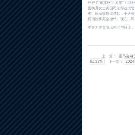
开户 广东荔枝“世界果”！1
孟晚舟女士美国司法部达成暂缓起
准。根据该协议条款，不会美
后指控将完全撤销。现在，即将
本文为体育资讯整理与解读，关
上一篇：
宝马会电
81.33%
下一篇：
202