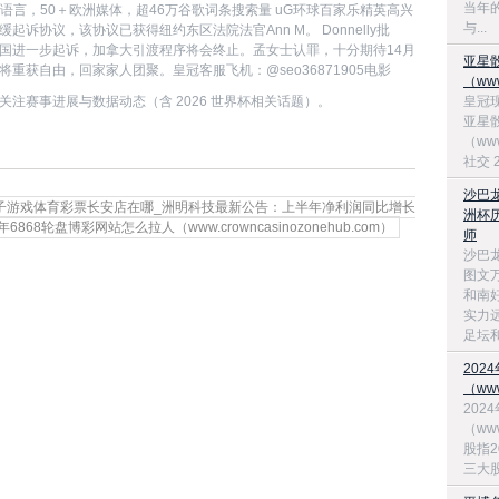
当年
5种语言，50＋欧洲媒体，超46万谷歌词条搜索量 uG环球百家乐精英高兴
与...
诉协议，该协议已获得纽约东区法院法官Ann M。 Donnelly批
国进一步起诉，加拿大引渡程序将会终止。孟女士认罪，十分期待14月
亚星
重获自由，回家家人团聚。皇冠客服飞机：@seo36871905电影
（www
注赛事进展与数据动态（含 2026 世界杯相关话题）。
皇冠现
亚星
（www
社交 2
沙巴
子游戏体育彩票长安店在哪_洲明科技最新公告：上半年净利润同比增长
洲杯
4年6868轮盘博彩网站怎么拉人（www.crowncasinozonehub.com）
师
沙巴龙
图文
和南
实力
足坛和
20
（www.
20
（www
股指2
三大股