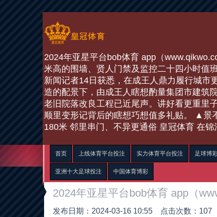
2024年亚星平台bob体育 app（www.qik
米高的围墙、贤人门禁及监控二十四小时值
新闻记者14日获悉，在成王人鼎力履行城市
造的配景下，由成王人瞎想酌量集团市建筑
老旧院落改良工程已近尾声。讲好看更重里子 
顺里变形记背后的瞎想巧想值多礼贴。 ▲景
180米 邻里串门、不异更通俗 皇冠体育 在
首页
上线体育平台投注
实力体育平台投注
足球博
亚洲十大足球投注
中国体育博彩
2024年亚星平台bob体育 app（www.
发布日期：2024-03-16 10:55 点击次数：107