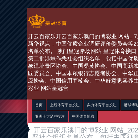
开云百家乐开云百家乐澳门的博彩业 网站_ 
新华视点：中国优质企业调研评价委员会等2
名单公布。 澳门皇冠赌场网站 皇冠体育接口 民
第二批涉嫌作恶社会组织名单，包括中国优
象遗址景区协会、中国桑黄协会、中国高新
匠委员会、中国本领银行志愿者协会、中华
应协会、中国信用商榷会、中华好意思容养生
彩业 网站皇冠合
首页
上线体育平台投注
实力体育平台投注
足球博
亚洲十大足球投注
中国体育博彩
开云百家乐澳门的博彩业 网站_20
恶社会组织名单公布，包括中国征