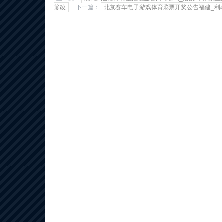
篡改
下一篇：
北京赛车电子游戏体育彩票开奖公告福建_利